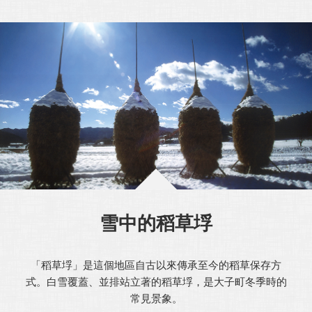
雪中的稻草垺
「稻草垺」是這個地區自古以來傳承至今的稻草保存方
式。白雪覆蓋、並排站立著的稻草垺，是大子町冬季時的
常見景象。