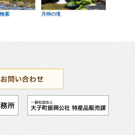
検索
月待の滝