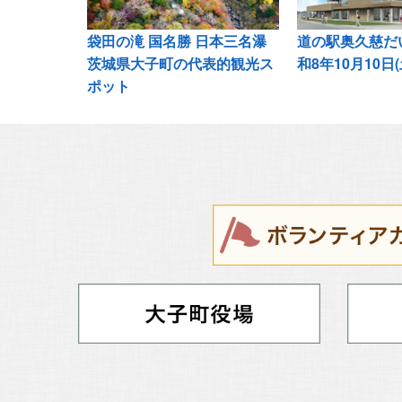
袋田の滝 国名勝 日本三名瀑
道の駅奥久慈だい
茨城県大子町の代表的観光ス
和8年10月10日
ポット