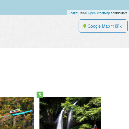
Leaflet
, \r\n©
OpenStreetMap
contributors
Google Map で開く