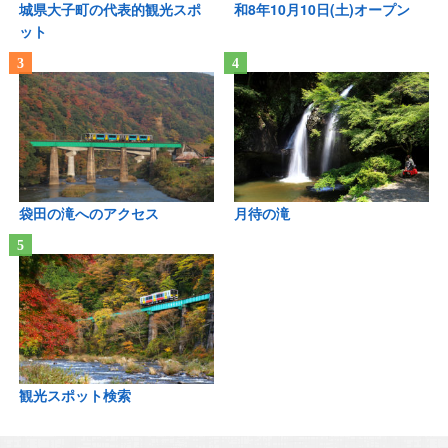
城県大子町の代表的観光スポ
和8年10月10日(土)オープン
ット
袋田の滝へのアクセス
月待の滝
観光スポット検索