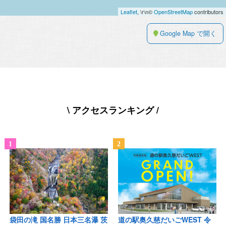
Leaflet
, \r\n©
OpenStreetMap
contributors
Google Map で開く
\ アクセスランキング /
袋田の滝 国名勝 日本三名瀑 茨
道の駅奥久慈だいごWEST 令