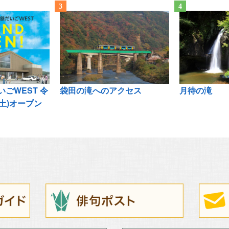
ごWEST 令
袋田の滝へのアクセス
月待の滝
(土)オープン