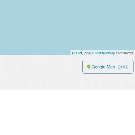
Leaflet
, \r\n©
OpenStreetMap
contributors
Google Map で開く