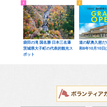
袋田の滝 国名勝 日本三名瀑
道の駅奥久慈だい
茨城県大子町の代表的観光ス
和8年10月10日
ポット