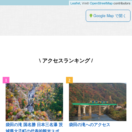
Leaflet
, \r\n©
OpenStreetMap
contributors
Google Map で開く
\ アクセスランキング /
袋田の滝 国名勝 日本三名瀑 茨
袋田の滝へのアクセス
城県大子町の代表的観光スポ