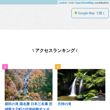
Leaflet
, \r\n©
OpenStreetMap
contributors
Google Map で開く
\ アクセスランキング /
袋田の滝 国名勝 日本三名瀑 茨
月待の滝
城県大子町の代表的観光スポ