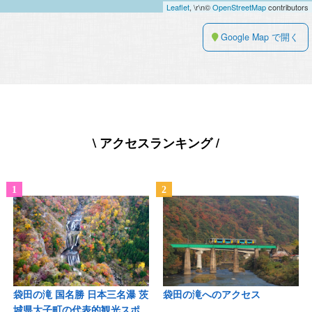
Leaflet
, \r\n©
OpenStreetMap
contributors
Google Map で開く
\ アクセスランキング /
袋田の滝 国名勝 日本三名瀑 茨
袋田の滝へのアクセス
城県大子町の代表的観光スポ