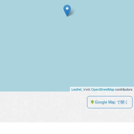
Leaflet
, \r\n©
OpenStreetMap
contributors
Google Map で開く