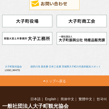
大子町観光協会
袋田の滝 国名勝 日本三名瀑 茨城県大子町の代表的観光スポット
LOGO_WHITE
トップへ戻る
日本語
｜
English
｜
简体中文
｜
繁體中文
｜
한국어
一般社団法人大子町観光協会