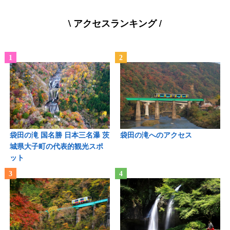
\ アクセスランキング /
袋田の滝 国名勝 日本三名瀑 茨
袋田の滝へのアクセス
城県大子町の代表的観光スポ
ット