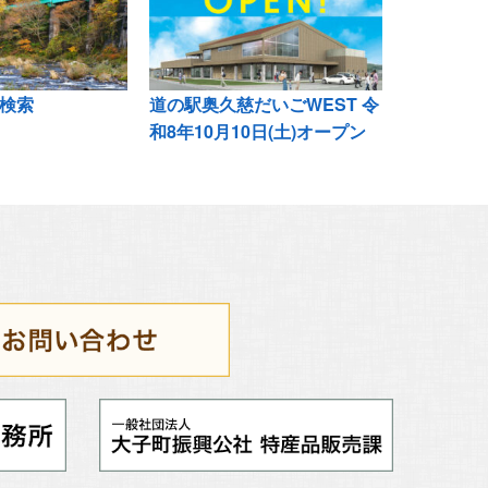
検索
道の駅奥久慈だいごWEST 令
和8年10月10日(土)オープン