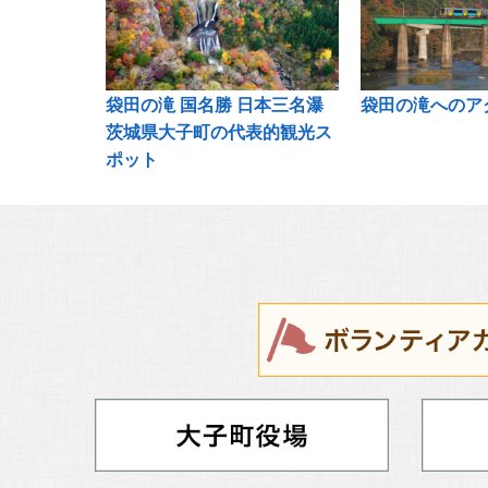
袋田の滝 国名勝 日本三名瀑
袋田の滝へのア
茨城県大子町の代表的観光ス
ポット