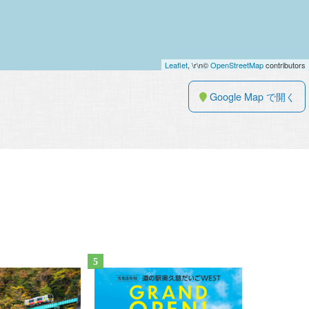
Leaflet
, \r\n©
OpenStreetMap
contributors
Google Map で開く