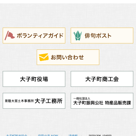
大子町観光協会
袋田の滝 NOW
滝情報
20231206_134923