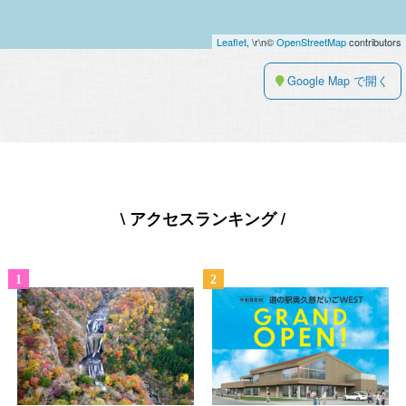
Leaflet
, \r\n©
OpenStreetMap
contributors
Google Map で開く
\ アクセスランキング /