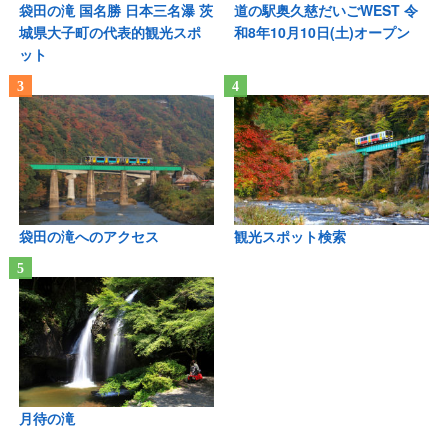
袋田の滝 国名勝 日本三名瀑 茨
道の駅奥久慈だいごWEST 令
城県大子町の代表的観光スポ
和8年10月10日(土)オープン
ット
袋田の滝へのアクセス
観光スポット検索
月待の滝