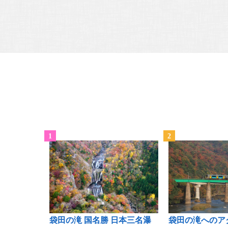
袋田の滝 国名勝 日本三名瀑
袋田の滝へのア