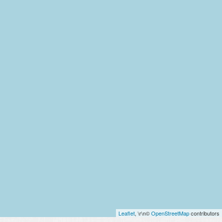
Leaflet
, \r\n©
OpenStreetMap
contributors