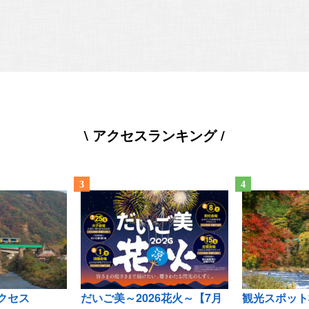
\ アクセスランキング /
クセス
だいご美～2026花火～【7月
観光スポット