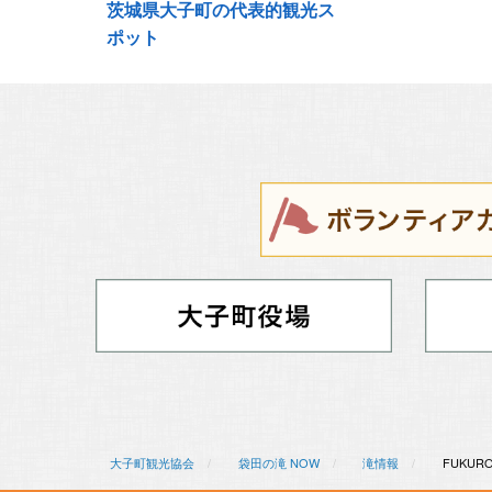
茨城県大子町の代表的観光ス
ポット
大子町観光協会
袋田の滝 NOW
滝情報
FUKURO