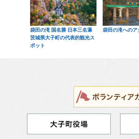
袋田の滝 国名勝 日本三名瀑
袋田の滝へのア
茨城県大子町の代表的観光ス
ポット