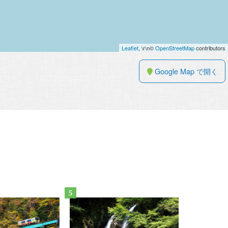
Leaflet
, \r\n©
OpenStreetMap
contributors
Google Map で開く