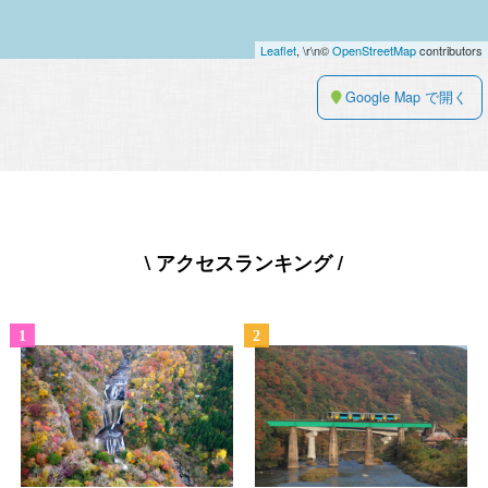
Leaflet
, \r\n©
OpenStreetMap
contributors
Google Map で開く
\ アクセスランキング /