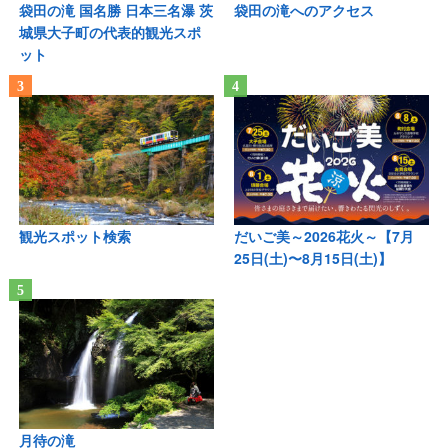
袋田の滝 国名勝 日本三名瀑 茨
袋田の滝へのアクセス
城県大子町の代表的観光スポ
ット
観光スポット検索
だいご美～2026花火～【7月
25日(土)〜8月15日(土)】
月待の滝