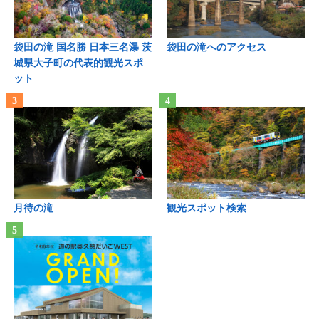
袋田の滝 国名勝 日本三名瀑 茨
袋田の滝へのアクセス
城県大子町の代表的観光スポ
ット
月待の滝
観光スポット検索