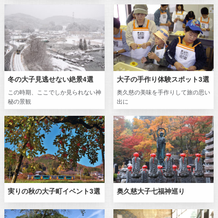
冬の大子見逃せない絶景4選
大子の手作り体験スポット3選
この時期、ここでしか見られない神
奥久慈の美味を手作りして旅の思い
秘の景観
出に
実りの秋の大子町イベント3選
奥久慈大子七福神巡り