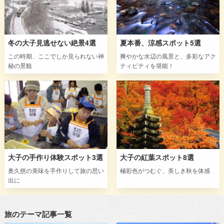
冬の大子見逃せない絶景4選
夏本番、涼感スポット5選
この時期、ここでしか見られない神
爽やかな水辺の風景と、多彩なアク
秘の景観
ティビティを堪能！
大子の手作り体験スポット3選
大子の紅葉スポット8選
奥久慈の美味を手作りして旅の思い
極彩色がつむぐ、美しき秋を体感
出に
旅のテーマ記事一覧