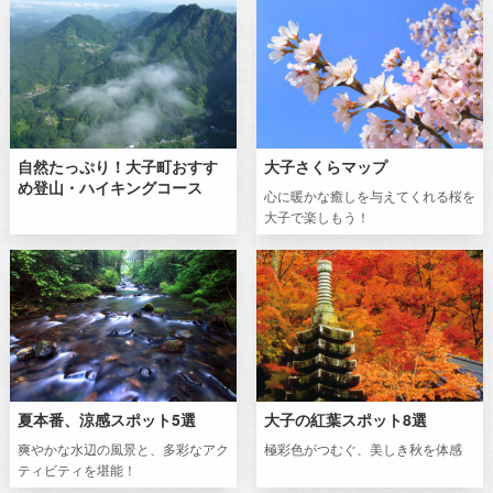
自然たっぷり！大子町おすす
大子さくらマップ
め登山・ハイキングコース
心に暖かな癒しを与えてくれる桜を
大子で楽しもう！
夏本番、涼感スポット5選
大子の紅葉スポット8選
爽やかな水辺の風景と、多彩なアク
極彩色がつむぐ、美しき秋を体感
ティビティを堪能！