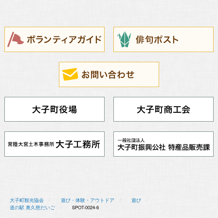
大子町観光協会
遊び・体験・アウトドア
遊び
道の駅 奥久慈だいご
SPOT-0024-6