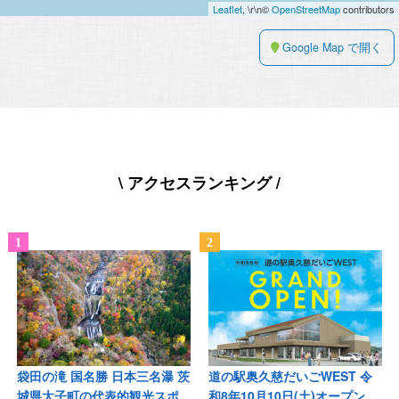
Leaflet
, \r\n©
OpenStreetMap
contributors
Google Map で開く
\ アクセスランキング /
袋田の滝 国名勝 日本三名瀑 茨
道の駅奥久慈だいごWEST 令
城県大子町の代表的観光スポ
和8年10月10日(土)オープン