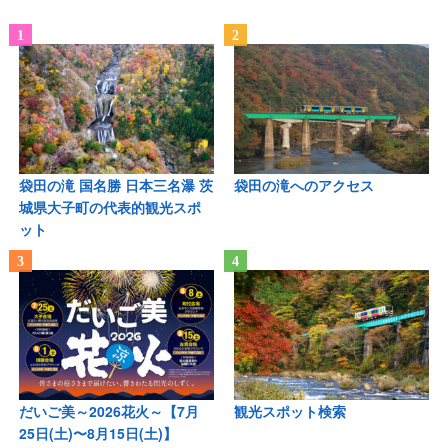
袋田の滝 国名勝 日本三名瀑 茨
袋田の滝へのアクセス
城県大子町の代表的観光スポ
ット
だいご美～2026花火～【7月
観光スポット検索
25日(土)〜8月15日(土)】