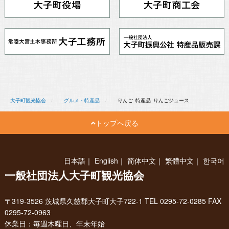
大子町観光協会
グルメ・特産品
りんご_特産品_りんごジュース
トップへ戻る
日本語
｜
English
｜
简体中文
｜
繁體中文
｜
한국어
一般社団法人大子町観光協会
〒319-3526 茨城県久慈郡大子町大子722-1 TEL 0295-72-0285 FAX
0295-72-0963
休業日：毎週木曜日、年末年始