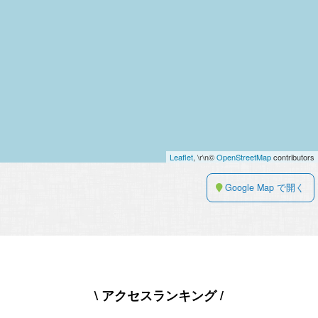
Leaflet
, \r\n©
OpenStreetMap
contributors
Google Map で開く
\ アクセスランキング /