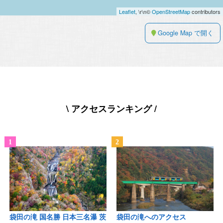
Leaflet
, \r\n©
OpenStreetMap
contributors
Google Map で開く
\ アクセスランキング /
袋田の滝 国名勝 日本三名瀑 茨
袋田の滝へのアクセス