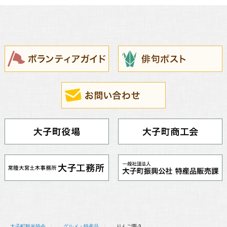
大子町観光協会
グルメ・特産品
りんご園-3