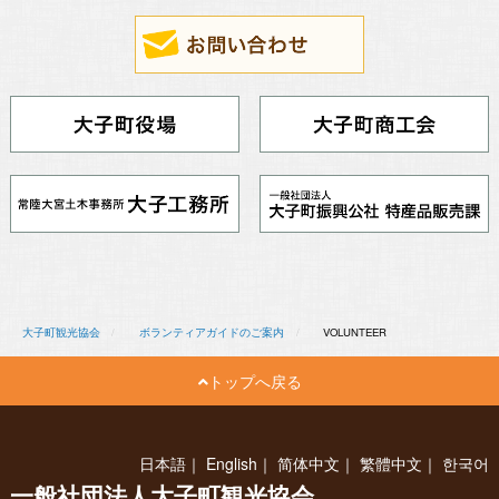
大子町観光協会
ボランティアガイドのご案内
VOLUNTEER
トップへ戻る
日本語
｜
English
｜
简体中文
｜
繁體中文
｜
한국어
一般社団法人大子町観光協会