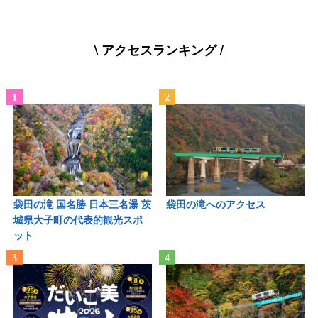
\ アクセスランキング /
袋田の滝 国名勝 日本三名瀑 茨
袋田の滝へのアクセス
城県大子町の代表的観光スポ
ット