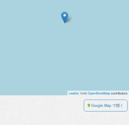
Leaflet
, \r\n©
OpenStreetMap
contributors
Google Map で開く