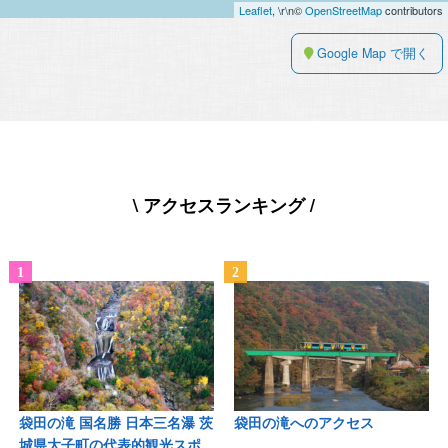
Leaflet
, \r\n©
OpenStreetMap
contributors
Google Map で開く
\ アクセスランキング /
袋田の滝 国名勝 日本三名瀑 茨
袋田の滝へのアクセス
城県大子町の代表的観光スポ