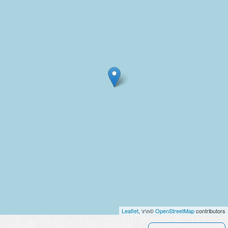
Leaflet
, \r\n©
OpenStreetMap
contributors