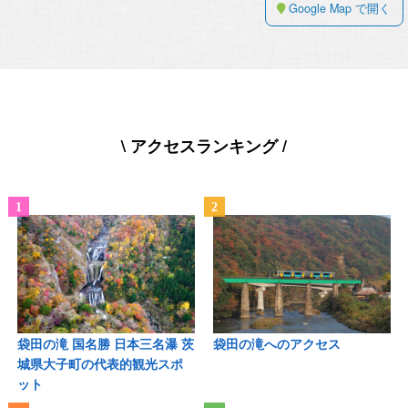
Google Map で開く
\ アクセスランキング /
袋田の滝 国名勝 日本三名瀑 茨
袋田の滝へのアクセス
城県大子町の代表的観光スポ
ット