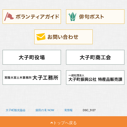
大子町観光協会
袋田の滝 NOW
滝情報
DSC_5127
トップへ戻る