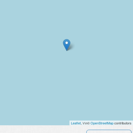
Leaflet
, \r\n©
OpenStreetMap
contributors