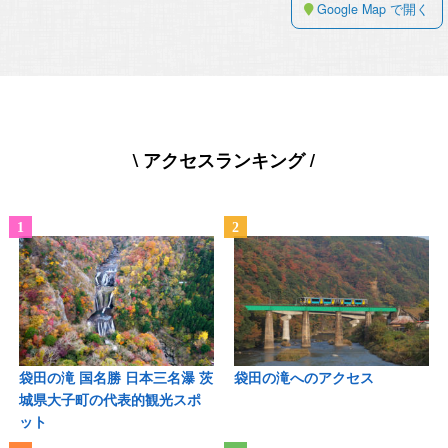
Google Map で開く
\ アクセスランキング /
袋田の滝 国名勝 日本三名瀑 茨
袋田の滝へのアクセス
城県大子町の代表的観光スポ
ット