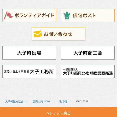
大子町観光協会
袋田の滝 NOW
滝情報
DSC_5329
トップへ戻る