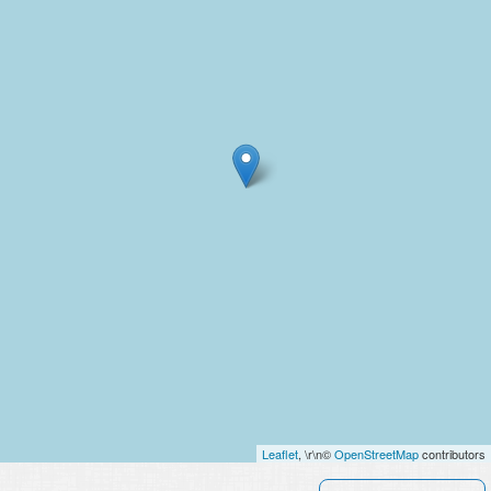
Leaflet
, \r\n©
OpenStreetMap
contributors