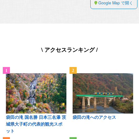
Google Map で開く
\ アクセスランキング /
袋田の滝 国名勝 日本三名瀑 茨
袋田の滝へのアクセス
城県大子町の代表的観光スポ
ット