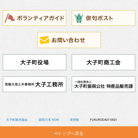
大子町観光協会
袋田の滝 NOW
滝情報
FUKURODA2110021
トップへ戻る