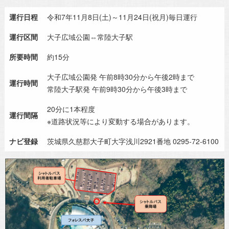
運行日程
令和7年11月8日(土)～11月24日(祝月)毎日運行
運行区間
大子広域公園⇔常陸大子駅
所要時間
約15分
大子広域公園発 午前8時30分から午後2時まで
運行時間
常陸大子駅発 午前9時30分から午後3時まで
20分に1本程度
運行間隔
※道路状況等により変動する場合があります。
ナビ登録
茨城県久慈郡大子町大字浅川2921番地 0295-72-6100