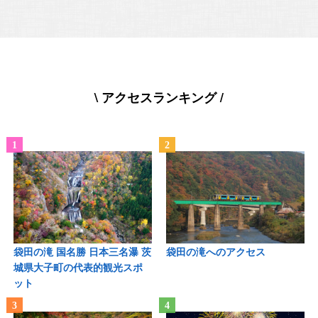
\ アクセスランキング /
袋田の滝 国名勝 日本三名瀑 茨
袋田の滝へのアクセス
城県大子町の代表的観光スポ
ット