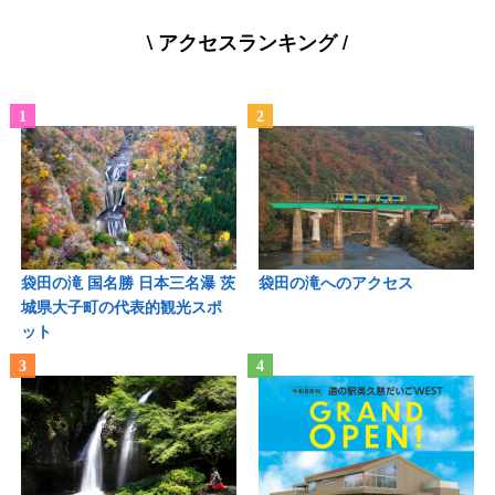
\ アクセスランキング /
袋田の滝 国名勝 日本三名瀑 茨
袋田の滝へのアクセス
城県大子町の代表的観光スポ
ット