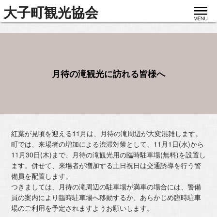
toggle
大子町観光協会
navigat
月待の滝観光に訪れる皆様へ
紅葉が見頃を迎える11月は、月待の滝周辺が大変混雑します。
町では、来場者の増加による渋滞対策として、11月1日(水)から
11月30日(木)まで、月待の滝観光用の臨時駐車場(無料)を設置し
ます。併せて、来場者が増加する土日祝日は交通誘導を行う警
備員を配置します。
つきましては、月待の滝周辺の駐車場が満車の場合には、警備
員の案内により臨時駐車場へ移動するか、あらかじめ臨時駐車
場のご利用を予定されますようお願いします。