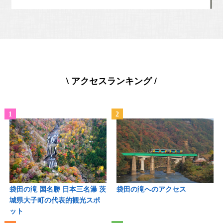
\ アクセスランキング /
袋田の滝 国名勝 日本三名瀑 茨
袋田の滝へのアクセス
城県大子町の代表的観光スポ
ット