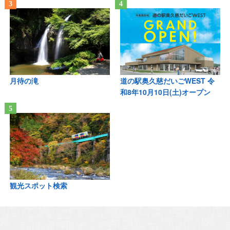
月待の滝
道の駅奥久慈だいごWEST 令
和8年10月10日(土)オープン
観光スポット検索