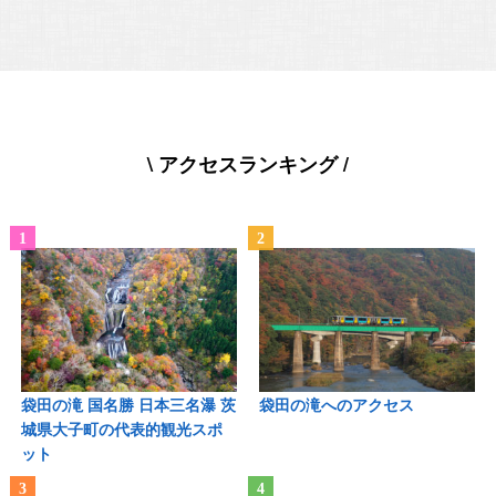
\ アクセスランキング /
袋田の滝 国名勝 日本三名瀑 茨
袋田の滝へのアクセス
城県大子町の代表的観光スポ
ット