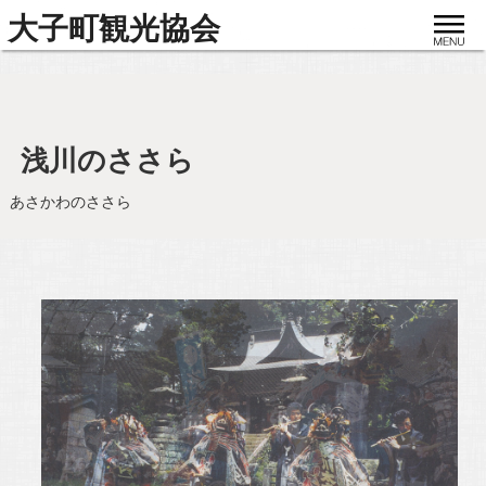
toggle
大子町観光協会
navigat
浅川のささら
あさかわのささら