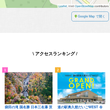
Leaflet
, \r\n©
OpenStreetMap
contributors
Google Map で開く
\ アクセスランキング /
袋田の滝 国名勝 日本三名瀑 茨
道の駅奥久慈だいごWEST 令