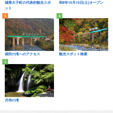
城県大子町の代表的観光スポ
和8年10月10日(土)オープン
ット
袋田の滝へのアクセス
観光スポット検索
月待の滝