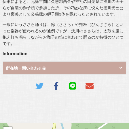
伝承によると、元禄年間に久慈郡西金砂神社の田楽祭に浅川の氏子
らが自製の獅子頭で参加した折、その巧妙な舞に悦んだ徳川光圀公
より褒美として公秘蔵の獅子頭3体を賜わったとされています。
一般にいうささら踊りは、簓（ささら）や拍板（びんざさら）とい
った楽器が使われるのが通例ですが、浅川のささらは、太鼓を腹に
抱え打ち鳴らしながらお囃子の笛に合わせて踊るのが特徴のひとつ
です。
Information
所在地・問い合わせ先