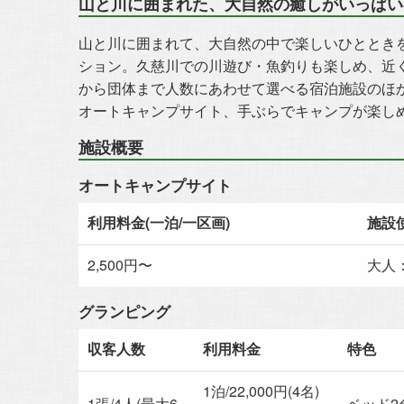
山と川に囲まれた、大自然の癒しがいっぱい
山と川に囲まれて、大自然の中で楽しいひととき
ション。久慈川での川遊び・魚釣りも楽しめ、近
から団体まで人数にあわせて選べる宿泊施設のほ
オートキャンプサイト、手ぶらでキャンプが楽し
施設概要
オートキャンプサイト
利用料金(一泊/一区画)
施設使
2,500円〜
大人：
グランピング
収客人数
利用料金
特色
1泊/22,000円(4名)
1張/4人(最大6
ベッド2