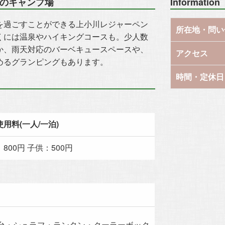
のキャンプ場
Information
を過ごすことができる上小川レジャーペン
所在地・問い
くには温泉やハイキングコースも。少人数
か、雨天対応のバーベキュースペースや、
アクセス
めるグランピングもあります。
時間・定休日
用料(一人/一泊)
800円 子供：500円
台・シュラフ・ランタン・クーラーボック