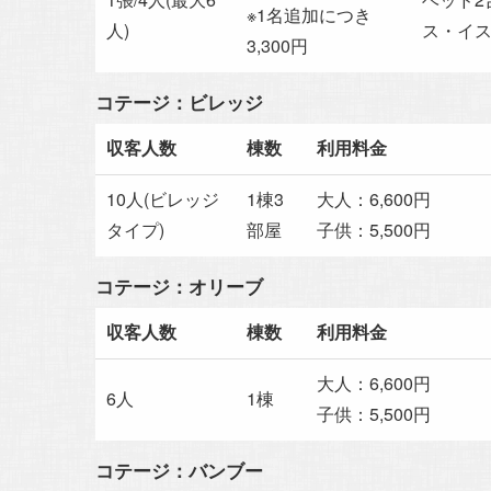
※1名追加につき
人)
ス・イス
3,300円
コテージ：ビレッジ
収客人数
棟数
利用料金
10人(ビレッジ
1棟3
大人：6,600円
タイプ)
部屋
子供：5,500円
コテージ：オリーブ
収客人数
棟数
利用料金
大人：6,600円
6人
1棟
子供：5,500円
コテージ：バンブー