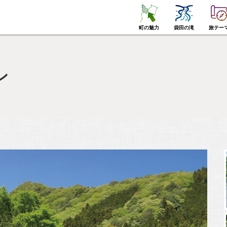
町の魅力
袋田の滝
旅テー
ン