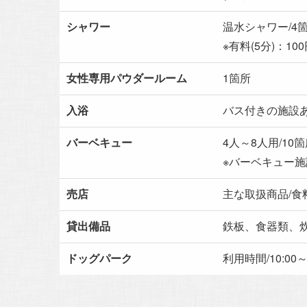
シャワー
温水シャワー/4
※有料(5分)：10
女性専用パウダールーム
1箇所
入浴
バス付きの施設
バーベキュー
4人～8人用/10
※バーベキュー施
売店
主な取扱商品/食
貸出備品
鉄板、食器類、
ドッグパーク
利用時間/10:00～