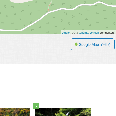
Leaflet
, \r\n©
OpenStreetMap
contributors
Google Map で開く