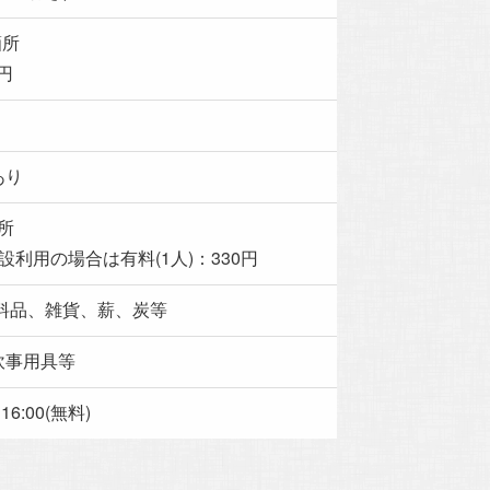
箇所
0円
あり
箇所
設利用の場合は有料(1人)：330円
料品、雑貨、薪、炭等
炊事用具等
16:00(無料)