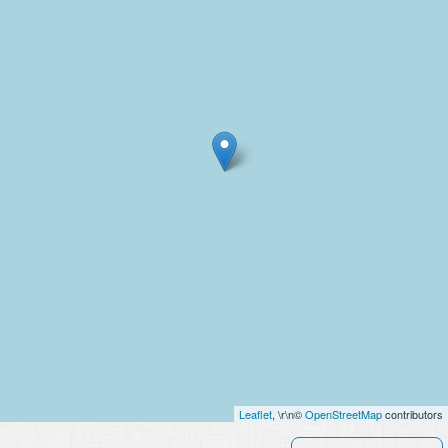
Leaflet
, \r\n©
OpenStreetMap
contributors