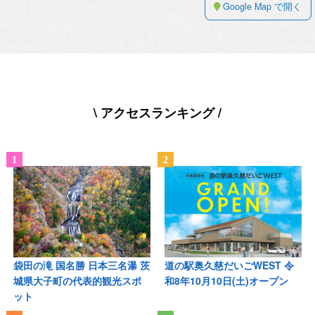
Google Map で開く
\ アクセスランキング /
袋田の滝 国名勝 日本三名瀑 茨
道の駅奥久慈だいごWEST 令
城県大子町の代表的観光スポ
和8年10月10日(土)オープン
ット