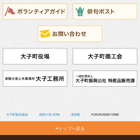
大子町観光協会
袋田の滝 NOW
滝情報
FUKURODA2110092
トップへ戻る