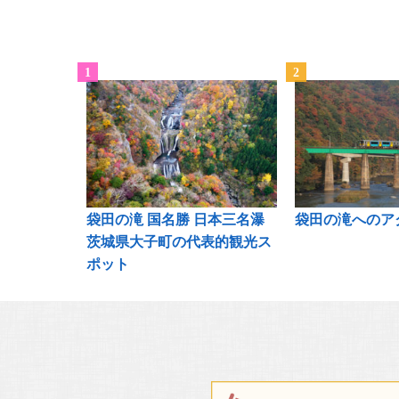
袋田の滝 国名勝 日本三名瀑
袋田の滝へのア
茨城県大子町の代表的観光ス
ポット