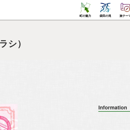
町の魅力
袋田の滝
旅テー
チラシ）
Information