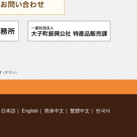
3宴（チラシ）
日本語
｜
English
｜
简体中文
｜
繁體中文
｜
한국어