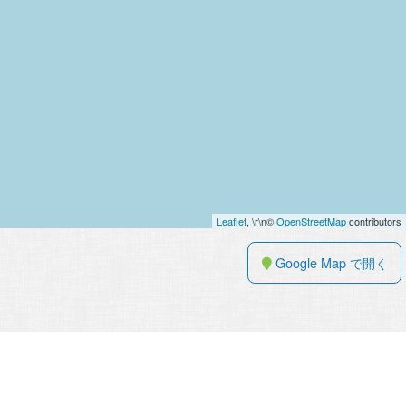
Leaflet
, \r\n©
OpenStreetMap
contributors
Google Map で開く