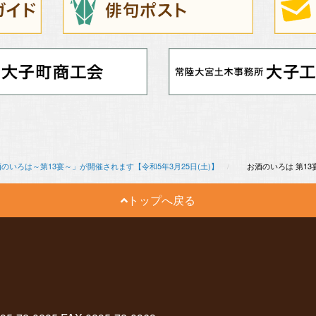
のいろは～第13宴～」が開催されます【令和5年3月25日(土)】
お酒のいろは 第1
トップへ戻る