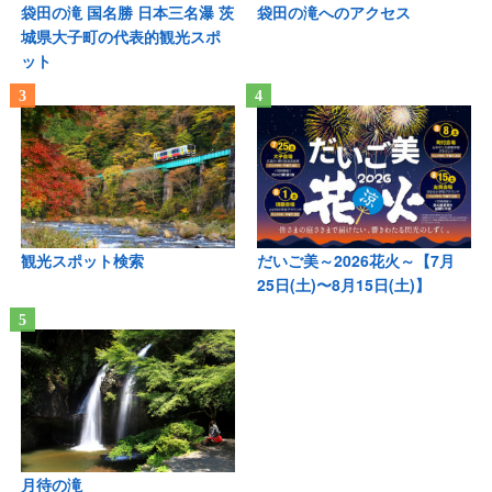
袋田の滝 国名勝 日本三名瀑 茨
袋田の滝へのアクセス
城県大子町の代表的観光スポ
ット
観光スポット検索
だいご美～2026花火～【7月
25日(土)〜8月15日(土)】
月待の滝