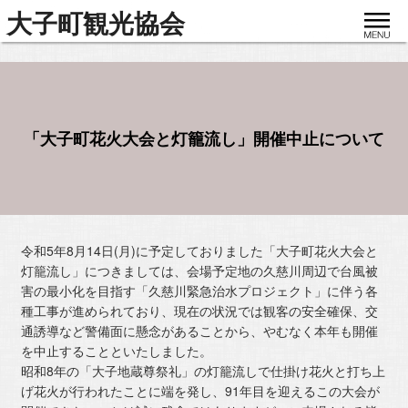
toggle
大子町観光協会
navigat
「大子町花火大会と灯籠流し」開催中止について
令和5年8月14日(月)に予定しておりました「大子町花火大会と
灯籠流し」につきましては、会場予定地の久慈川周辺で台風被
害の最小化を目指す「久慈川緊急治水プロジェクト」に伴う各
種工事が進められており、現在の状況では観客の安全確保、交
通誘導など警備面に懸念があることから、やむなく本年も開催
を中止することといたしました。
昭和8年の「大子地蔵尊祭礼」の灯籠流しで仕掛け花火と打ち上
げ花火が行われたことに端を発し、91年目を迎えるこの大会が