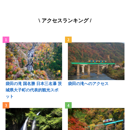
\ アクセスランキング /
袋田の滝 国名勝 日本三名瀑 茨
袋田の滝へのアクセス
城県大子町の代表的観光スポ
ット