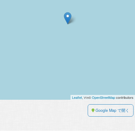
Leaflet
, \r\n©
OpenStreetMap
contributors
Google Map で開く