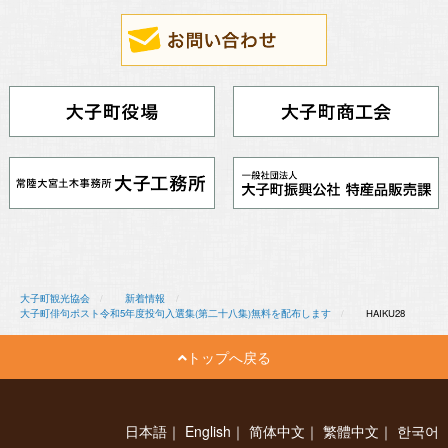
大子町観光協会
新着情報
大子町俳句ポスト令和5年度投句入選集(第二十八集)無料を配布します
HAIKU28
トップへ戻る
日本語
｜
English
｜
简体中文
｜
繁體中文
｜
한국어