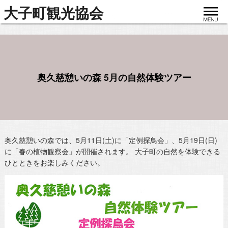
toggle
大子町観光協会
navigat
奥久慈憩いの森 5月の自然体験ツアー
奥久慈憩いの森では、5月11日(土)に「定例探鳥会」、5月19日(日)
に「春の植物観察会」が開催されます。 大子町の自然を体験できる
ひとときをお楽しみください。