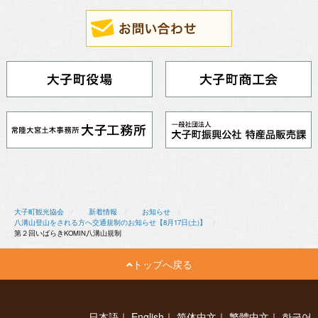
大子町観光協会
新着情報
お知らせ
八溝山登山をされる方へ交通規制のお知らせ【8月17日(土)】
第２回いばらきKOMIN八溝山規制
トップへ戻る
日本語
｜
English
｜
简体中文
｜
繁體中文
｜
한국어