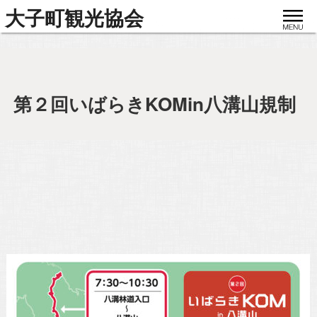
toggle
大子町観光協会
navigat
第２回いばらきKOMin八溝山規制