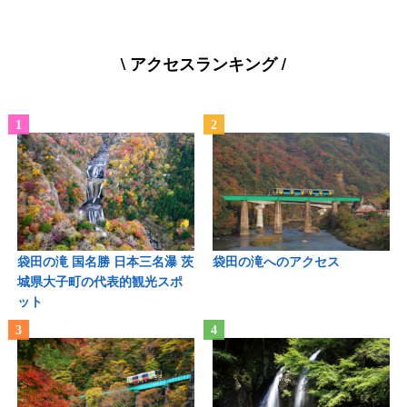
\ アクセスランキング /
袋田の滝 国名勝 日本三名瀑 茨
袋田の滝へのアクセス
城県大子町の代表的観光スポ
ット