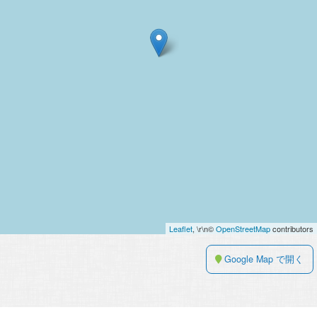
Leaflet
, \r\n©
OpenStreetMap
contributors
Google Map で開く