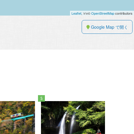
Leaflet
, \r\n©
OpenStreetMap
contributors
Google Map で開く