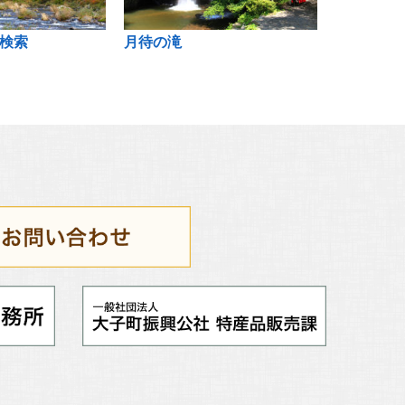
検索
月待の滝