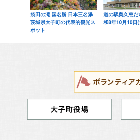
袋田の滝 国名勝 日本三名瀑
道の駅奥久慈だい
茨城県大子町の代表的観光ス
和8年10月10日
ポット