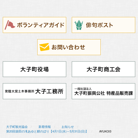
大子町観光協会
新着情報
お知らせ
第20回袋田の滝あゆと鯉のぼり【4月1日(水)～5月31日(日)】
AYUKOI3