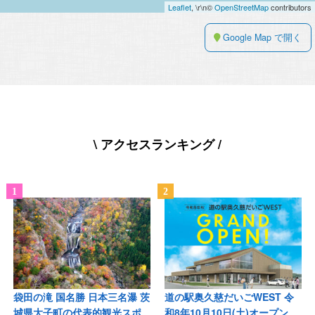
Leaflet
, \r\n©
OpenStreetMap
contributors
Google Map で開く
\ アクセスランキング /
袋田の滝 国名勝 日本三名瀑 茨
道の駅奥久慈だいごWEST 令
城県大子町の代表的観光スポ
和8年10月10日(土)オープン