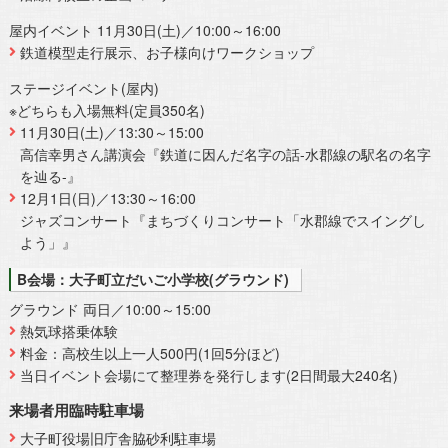
屋内イベント 11月30日(土)／10:00～16:00
鉄道模型走行展示、お子様向けワークショップ
ステージイベント(屋内)
※どちらも入場無料(定員350名)
11月30日(土)／13:30～15:00
高信幸男さん講演会『鉄道に因んだ名字の話-水郡線の駅名の名字
を辿る-』
12月1日(日)／13:30～16:00
ジャズコンサート『まちづくりコンサート「水郡線でスイングし
よう」』
B会場：大子町立だいご小学校(グラウンド)
グラウンド 両日／10:00～15:00
熱気球搭乗体験
料金：高校生以上一人500円(1回5分ほど)
当日イベント会場にて整理券を発行します(2日間最大240名)
来場者用臨時駐車場
大子町役場旧庁舎脇砂利駐車場