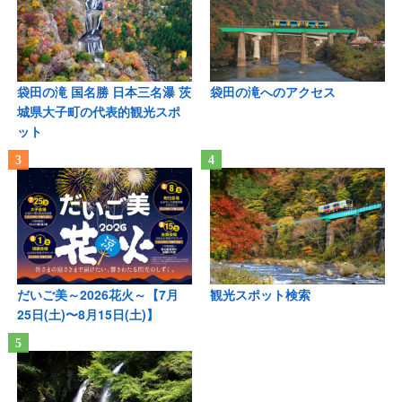
袋田の滝 国名勝 日本三名瀑 茨
袋田の滝へのアクセス
城県大子町の代表的観光スポ
ット
だいご美～2026花火～【7月
観光スポット検索
25日(土)〜8月15日(土)】