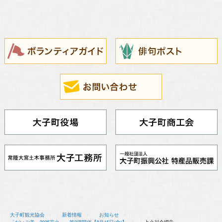
大子町観光協会
新着情報
お知らせ
「だいご美～2025花火～」第2弾開催【8月15日(金)】
上小川会場➀