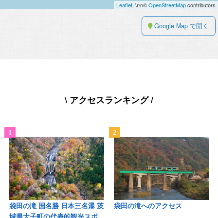
Leaflet
, \r\n©
OpenStreetMap
contributors
Google Map で開く
\ アクセスランキング /
袋田の滝 国名勝 日本三名瀑 茨
袋田の滝へのアクセス
城県大子町の代表的観光スポ