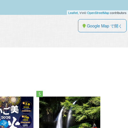
Leaflet
, \r\n©
OpenStreetMap
contributors
Google Map で開く