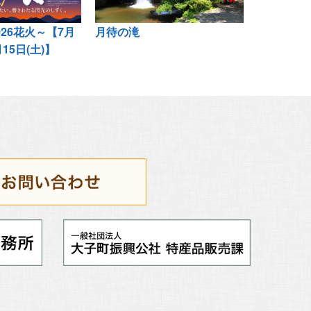
26花火～【7月
月待の滝
月15日(土)】