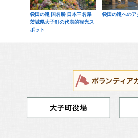
袋田の滝 国名勝 日本三名瀑
袋田の滝へのア
茨城県大子町の代表的観光ス
ポット