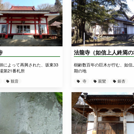
寺
法龍寺（如信上人終焉の
師によって再興された、坂東33
樹齢数百年の巨木が佇む、如信
場第21番札所
期の地
観音
寺
親鸞
銀杏