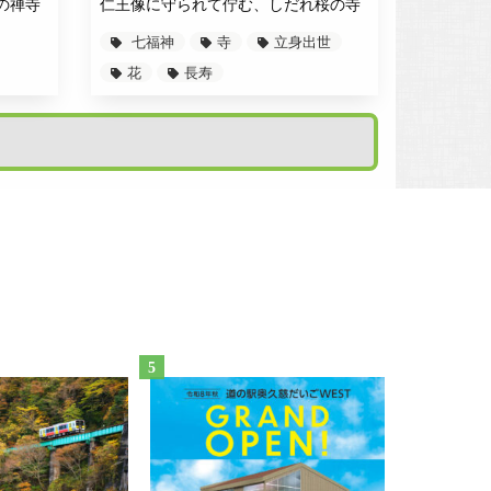
の禅寺
仁王像に守られて佇む、しだれ桜の寺
七福神
寺
立身出世
花
長寿