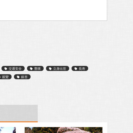
交通安全
豊穣
立身出世
長寿
親鸞
銀杏