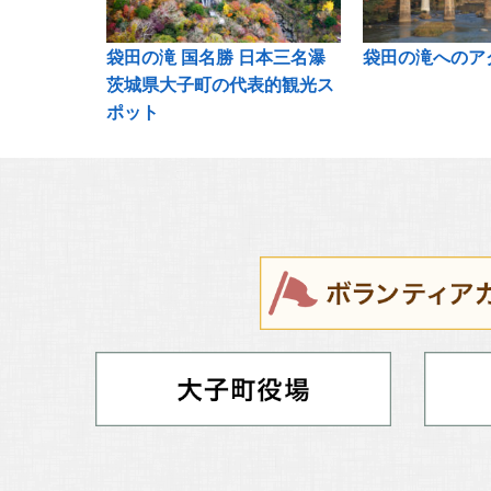
袋田の滝 国名勝 日本三名瀑
袋田の滝へのア
茨城県大子町の代表的観光ス
ポット