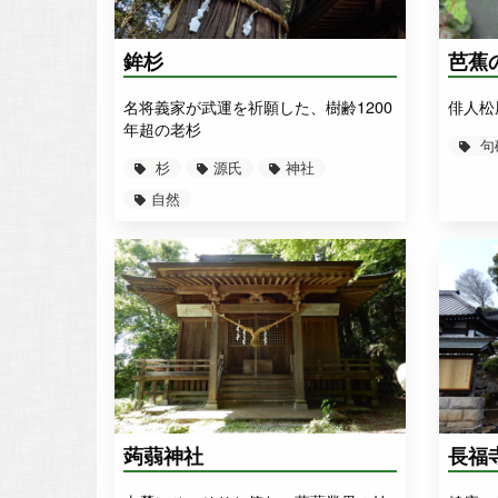
鉾杉
芭蕉
名将義家が武運を祈願した、樹齢1200
俳人松
年超の老杉
句
杉
源氏
神社
自然
蒟蒻神社
長福