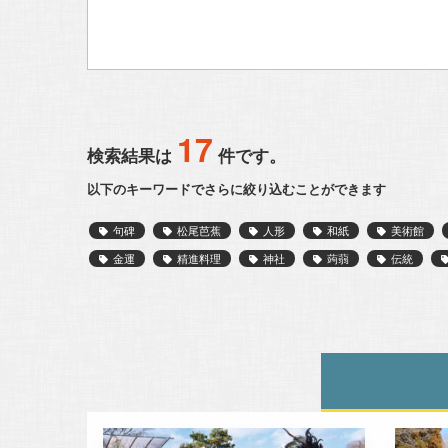
17
検索結果は
件です。
以下のキーワードでさらに絞り込むことができます
句碑
松尾芭蕉
人形
和紙
美術館
金運
精進料理
神社
蒟蒻
伝統