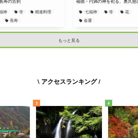
長寿の古刹
福徳・円満の神を祀る、奥久慈
福神
寺
精進料理
七福神
寺
花
長寿
金運
もっと見る
\ アクセスランキング /