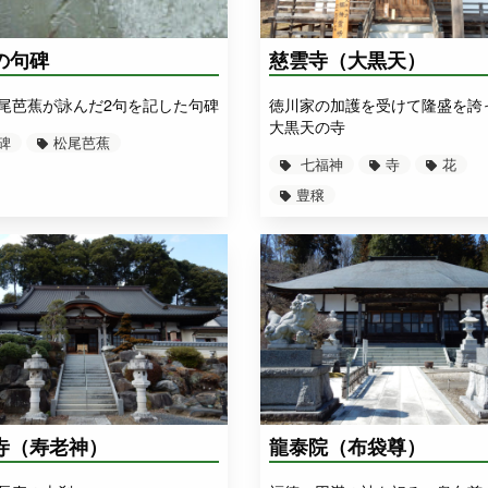
の句碑
慈雲寺（大黒天）
尾芭蕉が詠んだ2句を記した句碑
徳川家の加護を受けて隆盛を誇
大黒天の寺
碑
松尾芭蕉
七福神
寺
花
豊穣
寺（寿老神）
龍泰院（布袋尊）