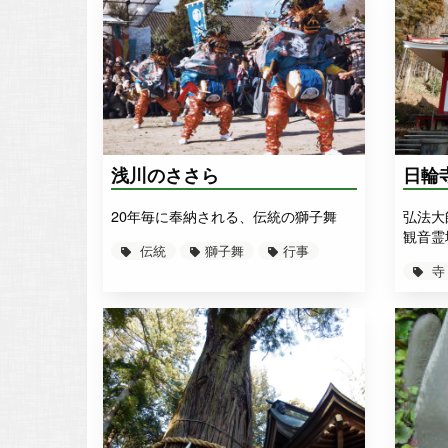
+
−
浅川のささら
日輪
20年毎に奉納される、伝統の獅子舞
弘法大
観音霊
伝統
獅子舞
行事
寺