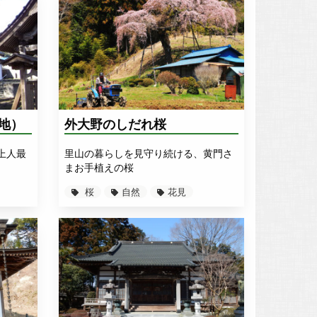
地）
外大野のしだれ桜
上人最
里山の暮らしを見守り続ける、黄門さ
まお手植えの桜
桜
自然
花見