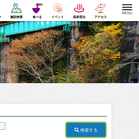
toggle
navigat
マ
施設検索
食べる
イベント
温泉宿泊
アクセス
検索する