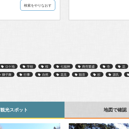
検索をやりなおす
ロケ地
学校
桜
七福神
商売繁盛
寺
花
獅子舞
行事
自然
花見
観音
杉
源氏
観光スポット
地図で確認