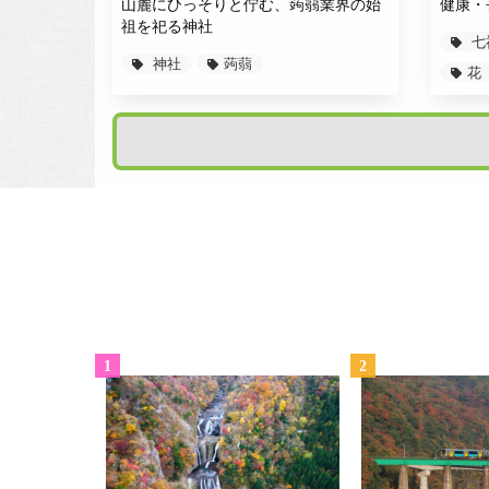
山麓にひっそりと佇む、蒟蒻業界の始
健康・
祖を祀る神社
七
神社
蒟蒻
花