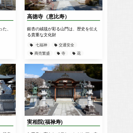
Leaflet
, \r\n©
OpenStreetMap
contributors
高徳寺（恵比寿）
った、
銀杏の絨毯が彩る山門は、歴史を伝え
る貴重な文化財
七福神
交通安全
商売繁盛
寺
花
実相院(福禄寿)